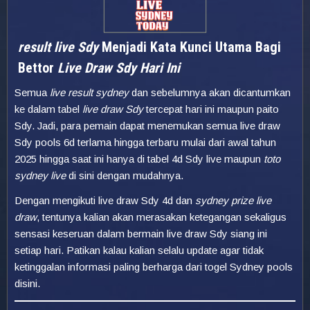
result live Sdy
Menjadi Kata Kunci Utama Bagi
Bettor
Live Draw Sdy Hari Ini
Semua
live result sydney
dan sebelumnya akan dicantumkan
ke dalam tabel
live draw Sdy
tercepat hari ini maupun paito
Sdy. Jadi, para pemain dapat menemukan semua live draw
Sdy pools 6d terlama hingga terbaru mulai dari awal tahun
2025 hingga saat ini hanya di tabel 4d Sdy live maupun
toto
sydney live
di sini dengan mudahnya.
Dengan mengikuti live draw Sdy 4d dan
sydney prize live
draw
, tentunya kalian akan merasakan ketegangan sekaligus
sensasi keseruan dalam bermain live draw Sdy siang ini
setiap hari. Patikan kalau kalian selalu update agar tidak
ketinggalan informasi paling berharga dari togel Sydney pools
disini.