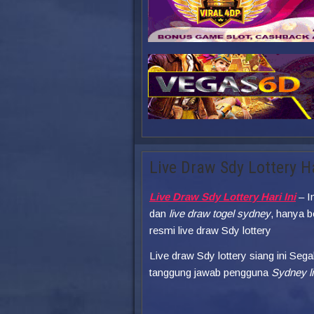
Live Draw Sdy Lottery Ha
Live Draw Sdy Lottery Hari Ini
– I
dan
live draw togel sydney
, hanya b
resmi live draw Sdy lottery
Live draw Sdy lottery siang ini Seg
tanggung jawab pengguna
Sydney l