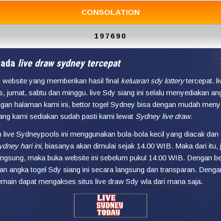
CONSOLATION
197690
 Pada
live draw sydney tercepat
 website yang memberikan hasil final
keluaran sdy lottery
tercepat. l
is, jumat, sabtu dan minggu. live Sdy siang ini selalu menyediakan a
engan halaman kami ini, bettor togel Sydney bisa dengan mudah men
 yang kami sediakan sudah pasti kami lewat
Sydney live draw
.
ive Sydneypools ini menggunakan bola-bola kecil yang diacak dan a
ydney hari ini
, biasanya akan dimulai sejak 14.00 WIB. Maka dari itu,
ngsung, maka buka website ini sebelum pukul 14:00 WIB. Dengan beg
an angka togel Sdy siang ini secara langsung dan transparan. Deng
pemain dapat mengakses situs live draw Sdy wla dari mana saja.